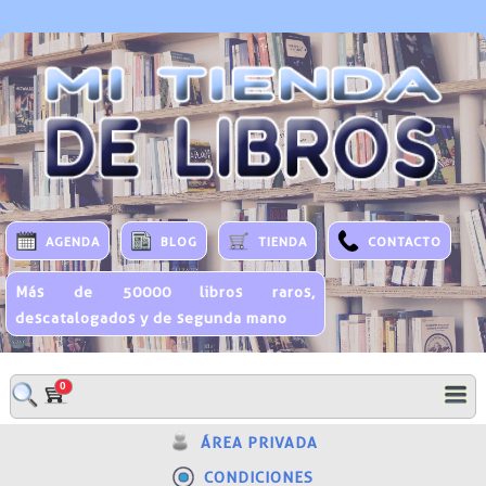
AGENDA
BLOG
TIENDA
CONTACTO
Más de 50000 libros raros,
descatalogados y de segunda mano
0
ÁREA PRIVADA
CONDICIONES