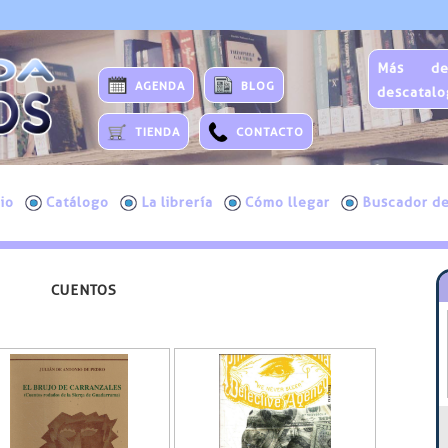
Más de
AGENDA
BLOG
descatalo
TIENDA
CONTACTO
cio
Catálogo
La librería
Cómo llegar
Buscador de
CUENTOS