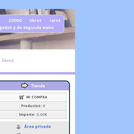
 50000 libros raros,
gados y de segunda mano
 libros
Tienda
MI COMPRA
Productos:
0
Importe:
0,00€
Área privada