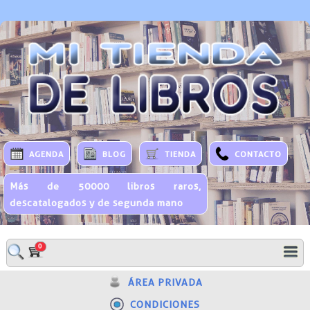
AGENDA
BLOG
TIENDA
CONTACTO
Más de 50000 libros raros,
descatalogados y de segunda mano
0
ÁREA PRIVADA
CONDICIONES