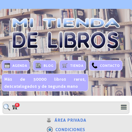
AGENDA
BLOG
TIENDA
CONTACTO
Más de 50000 libros raros,
descatalogados y de segunda mano
0
ÁREA PRIVADA
CONDICIONES