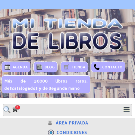
AGENDA
BLOG
TIENDA
CONTACTO
Más de 50000 libros raros,
descatalogados y de segunda mano
0
ÁREA PRIVADA
CONDICIONES