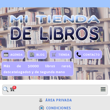
AGENDA
BLOG
TIENDA
CONTACTO
Más de 50000 libros raros,
descatalogados y de segunda mano
0
ÁREA PRIVADA
CONDICIONES