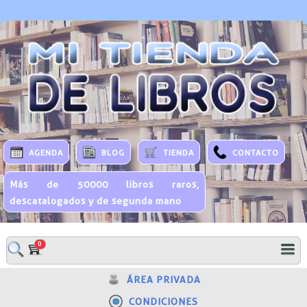
AGENDA
BLOG
TIENDA
CONTACTO
Más de 50000 libros raros,
descatalogados y de segunda mano
0
ÁREA PRIVADA
CONDICIONES