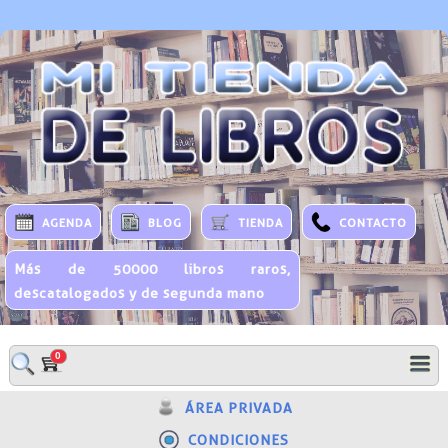
AGENDA
BLOG
TIENDA
CONTACTO
Más de 50000 libros raros,
descatalogados y de segunda mano
0
ÁREA PRIVADA
CONDICIONES