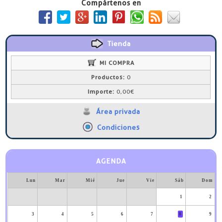
Compártenos en
Tienda
MI COMPRA
Productos:
0
Importe:
0,00€
Área privada
Condiciones
AGENDA
Lun
Mar
Mié
Jue
Vie
Sáb
Dom
1
2
3
4
5
6
7
8
9