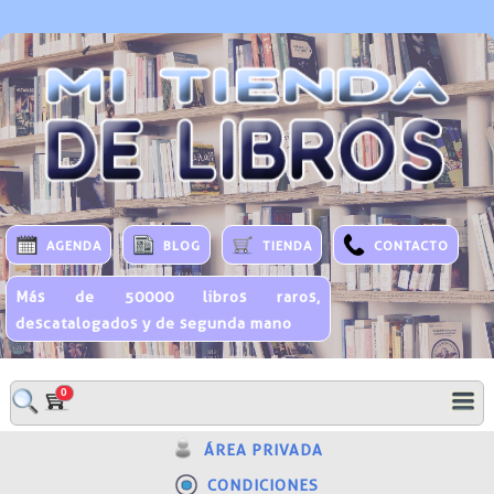
AGENDA
BLOG
TIENDA
CONTACTO
Más de 50000 libros raros,
descatalogados y de segunda mano
0
ÁREA PRIVADA
CONDICIONES