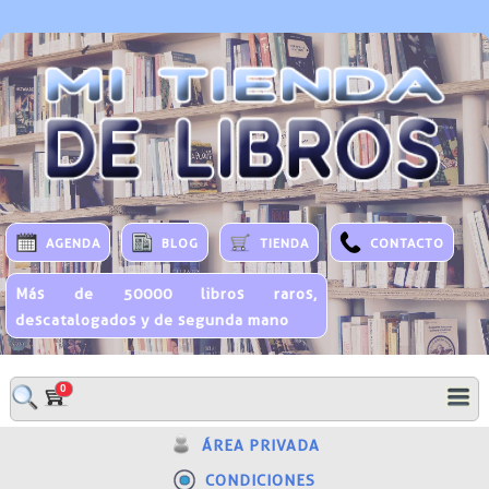
AGENDA
BLOG
TIENDA
CONTACTO
Más de 50000 libros raros,
descatalogados y de segunda mano
0
ÁREA PRIVADA
CONDICIONES