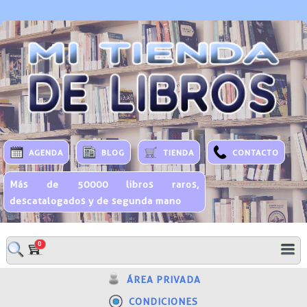
AGENDA
BLOG
TIENDA
CONTACTO
Más de 50000 libros raros,
descatalogados y de segunda mano
0
ÁREA PRIVADA
CONDICIONES