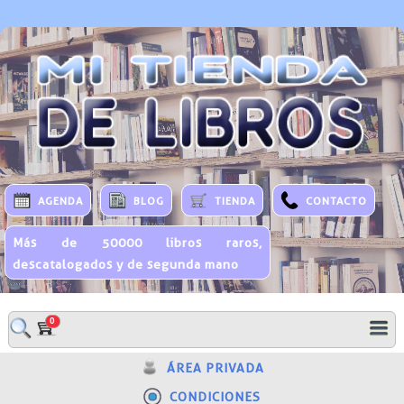
AGENDA
BLOG
TIENDA
CONTACTO
Más de 50000 libros raros,
descatalogados y de segunda mano
0
ÁREA PRIVADA
CONDICIONES