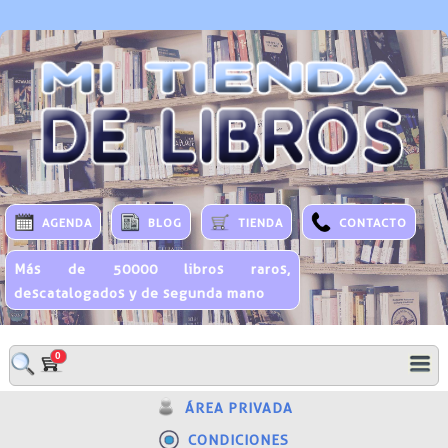
AGENDA
BLOG
TIENDA
CONTACTO
Más de 50000 libros raros,
descatalogados y de segunda mano
0
ÁREA PRIVADA
CONDICIONES