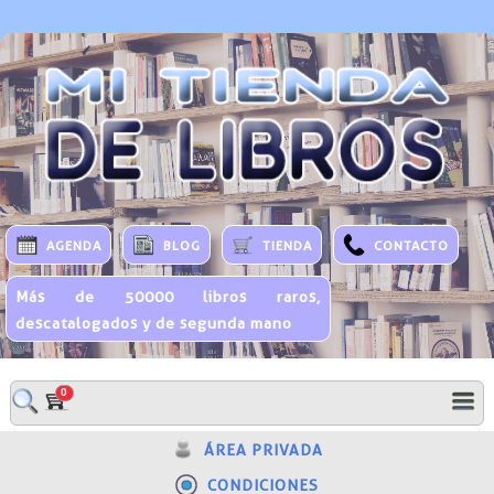
AGENDA
BLOG
TIENDA
CONTACTO
Más de 50000 libros raros,
descatalogados y de segunda mano
0
ÁREA PRIVADA
CONDICIONES