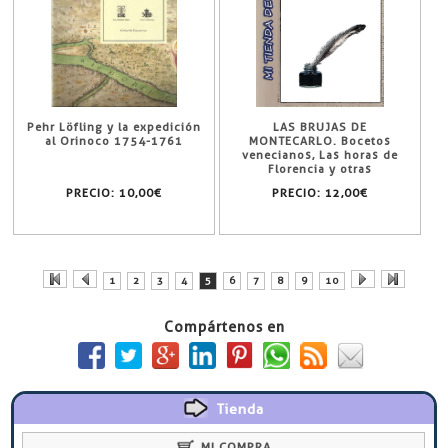
Pehr Löfling y la expedición
LAS BRUJAS DE
al Orinoco 1754-1761
MONTECARLO. Bocetos
venecianos, Las horas de
Florencia y otras
peregrinaciones.
PRECIO:
10,00€
PRECIO:
12,00€
1
2
3
4
5
6
7
8
9
10
Compártenos en
Tienda
MI COMPRA