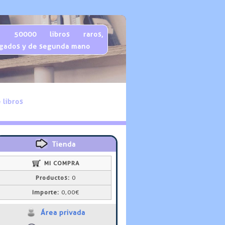
 50000 libros raros,
gados y de segunda mano
 libros
Tienda
MI COMPRA
Productos:
0
Importe:
0,00€
Área privada