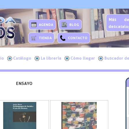
Más de
AGENDA
BLOG
descatalo
TIENDA
CONTACTO
cio
Catálogo
La librería
Cómo llegar
Buscador de
ENSAYO