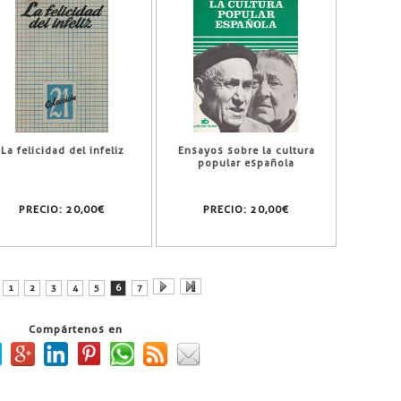
La felicidad del infeliz
Ensayos sobre la cultura
popular española
PRECIO:
20,00€
PRECIO:
20,00€
1
2
3
4
5
6
7
Compártenos en