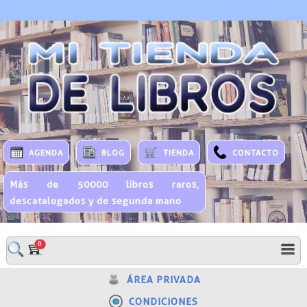
AGENDA
BLOG
TIENDA
CONTACTO
Más de 50000 libros raros,
descatalogados y de segunda mano
0
ÁREA PRIVADA
CONDICIONES