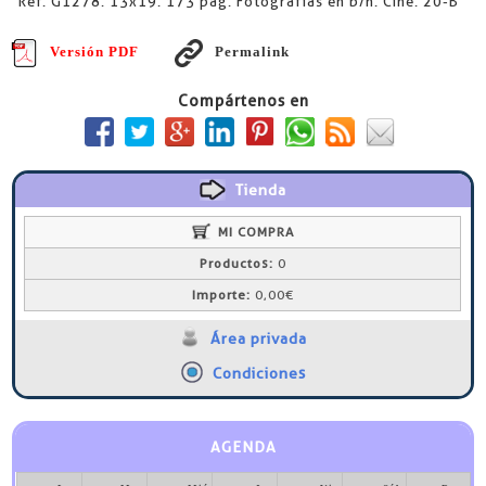
Ref. G1278. 13x19. 173 pág. Fotografías en b/n. Cine. 20-B
Versión PDF
Permalink
Compártenos en
Tienda
MI COMPRA
Productos:
0
Importe:
0,00€
Área privada
Condiciones
AGENDA