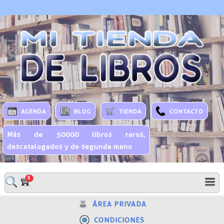
AGENDA
BLOG
TIENDA
CONTACTO
Más de 50000 libros raros,
descatalogados y de segunda mano
0
ÁREA PRIVADA
CONDICIONES