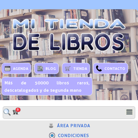
AGENDA
BLOG
TIENDA
CONTACTO
Más de 50000 libros raros,
descatalogados y de segunda mano
0
ÁREA PRIVADA
CONDICIONES