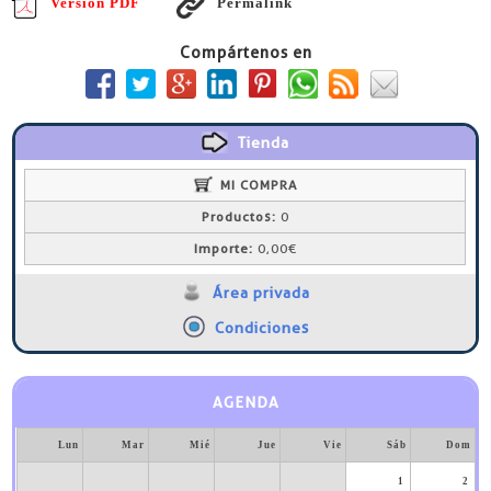
Versión PDF
Permalink
Compártenos en
Tienda
MI COMPRA
Productos:
0
Importe:
0,00€
Área privada
Condiciones
AGENDA
Lun
Mar
Mié
Jue
Vie
Sáb
Dom
1
2