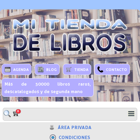
AGENDA
BLOG
TIENDA
CONTACTO
Más de 50000 libros raros,
descatalogados y de segunda mano
0
ÁREA PRIVADA
CONDICIONES