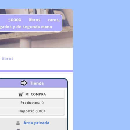
 50000 libros raros,
gados y de segunda mano
 libros
Tienda
MI COMPRA
Productos:
0
Importe:
0,00€
Área privada