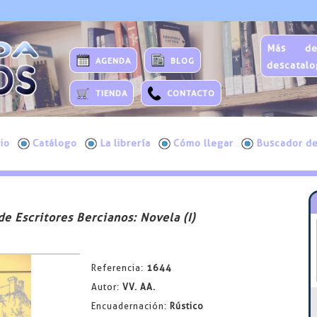
Más de
AGENDA
BLOG
descatalo
TIENDA
CONTACTO
cio
Catálogo
La librería
Cómo llegar
Buscador de
de Escritores Bercianos: Novela (I)
Referencia:
1644
Autor:
VV. AA.
Encuadernación:
Rústico