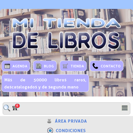
AGENDA
BLOG
TIENDA
CONTACTO
Más de 50000 libros raros,
descatalogados y de segunda mano
0
ÁREA PRIVADA
CONDICIONES