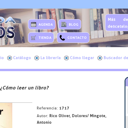
Más de
AGENDA
BLOG
descatalo
TIENDA
CONTACTO
cio
Catálogo
La librería
Cómo llegar
Buscador de
¿Cómo leer un libro?
Referencia:
1717
Autor:
Rico Oliver, Dolores/ Mingote,
Antonio