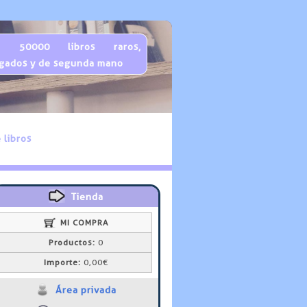
 50000 libros raros,
gados y de segunda mano
 libros
Tienda
MI COMPRA
Productos:
0
Importe:
0,00€
Área privada