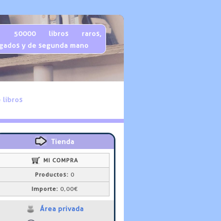
 50000 libros raros,
gados y de segunda mano
 libros
Tienda
MI COMPRA
Productos:
0
Importe:
0,00€
Área privada