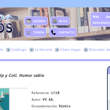
Más de
AGENDA
BLOG
descatalo
TIENDA
CONTACTO
cio
Catálogo
La librería
Cómo llegar
Buscador de
ip y Coll. Humor sabio
Referencia:
1728
Autor:
VV. AA.
Encuadernación:
Rústico