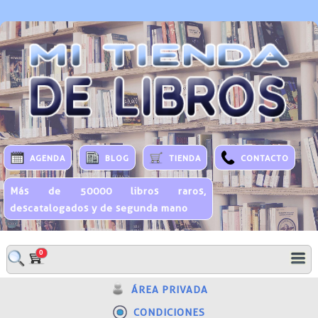
AGENDA
BLOG
TIENDA
CONTACTO
Más de 50000 libros raros,
descatalogados y de segunda mano
0
ÁREA PRIVADA
CONDICIONES