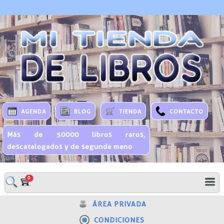
AGENDA
BLOG
TIENDA
CONTACTO
Más de 50000 libros raros,
descatalogados y de segunda mano
0
ÁREA PRIVADA
CONDICIONES