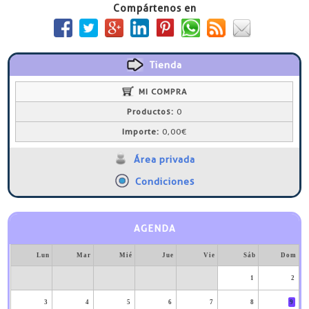
Compártenos en
Tienda
MI COMPRA
Productos:
0
Importe:
0,00€
Área privada
Condiciones
AGENDA
Lun
Mar
Mié
Jue
Vie
Sáb
Dom
1
2
3
4
5
6
7
8
9