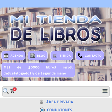
AGENDA
BLOG
TIENDA
CONTACTO
Más de 50000 libros raros,
descatalogados y de segunda mano
0
ÁREA PRIVADA
CONDICIONES