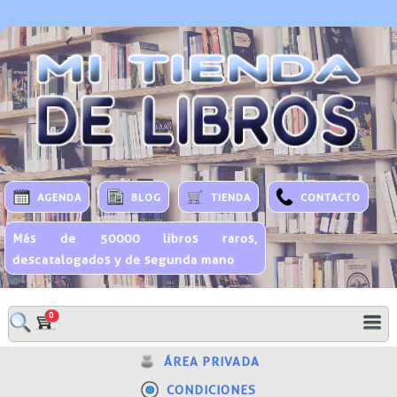
AGENDA
BLOG
TIENDA
CONTACTO
Más de 50000 libros raros,
descatalogados y de segunda mano
0
ÁREA PRIVADA
CONDICIONES