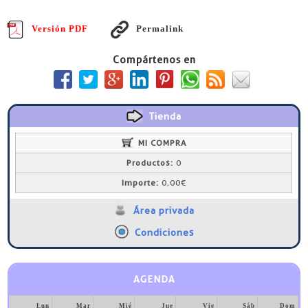
Versión PDF
Permalink
Compártenos en
Tienda
MI COMPRA
Productos:
0
Importe:
0,00€
Área privada
Condiciones
AGENDA
Lun
Mar
Mié
Jue
Vie
Sáb
Dom