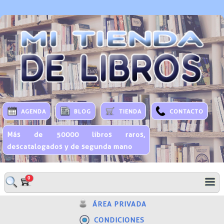
AGENDA
BLOG
TIENDA
CONTACTO
Más de 50000 libros raros,
descatalogados y de segunda mano
0
ÁREA PRIVADA
CONDICIONES