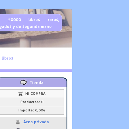
 50000 libros raros,
gados y de segunda mano
 libros
Tienda
MI COMPRA
Productos:
0
Importe:
0,00€
Área privada