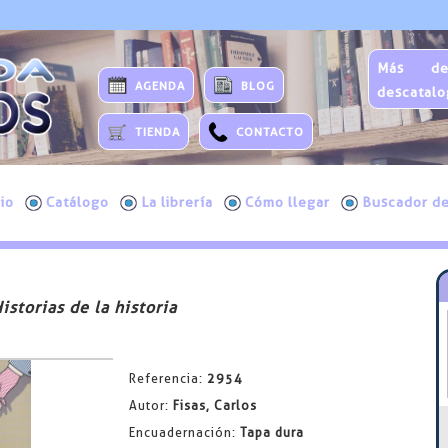
Más de
AGENDA
BLOG
descatalo
TIENDA
CONTACTO
cio
Catálogo
La librería
Cómo llegar
Buscador de
istorias de la historia
Referencia:
2954
Autor:
Fisas, Carlos
Encuadernación:
Tapa dura