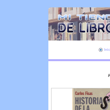
Ini
H