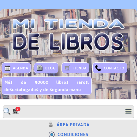
AGENDA
BLOG
TIENDA
CONTACTO
Más de 50000 libros raros,
descatalogados y de segunda mano
0
ÁREA PRIVADA
CONDICIONES