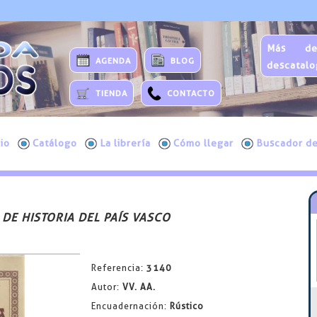
Más de
AGENDA
BLOG
descatalo
TIENDA
CONTACTO
cio
Catálogo
La librería
Cómo llegar
Buscador de
 DE HISTORIA DEL PAÍS VASCO
Referencia:
3140
Autor:
VV. AA.
Encuadernación:
Rústico