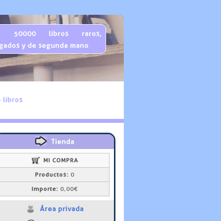
 50000 libros raros,
gados y de segunda mano
 libros
Tienda
MI COMPRA
Productos:
0
Importe:
0,00€
Área privada