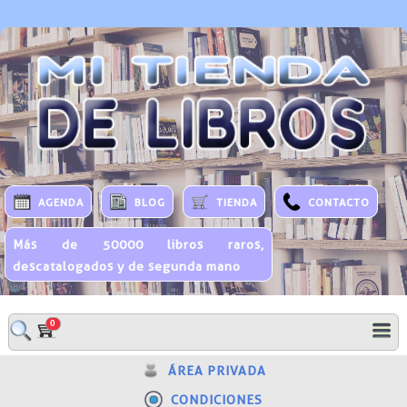
AGENDA
BLOG
TIENDA
CONTACTO
Más de 50000 libros raros,
descatalogados y de segunda mano
0
ÁREA PRIVADA
CONDICIONES