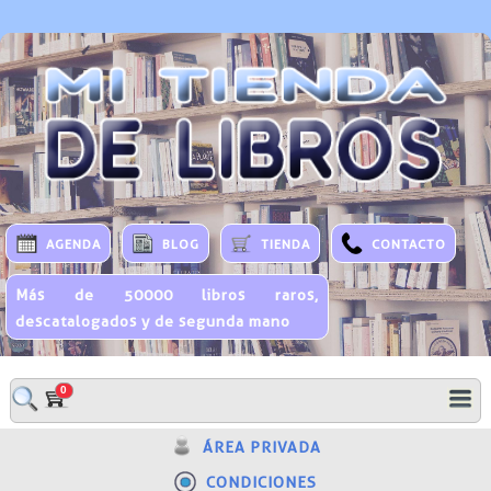
AGENDA
BLOG
TIENDA
CONTACTO
Más de 50000 libros raros,
descatalogados y de segunda mano
0
ÁREA PRIVADA
CONDICIONES