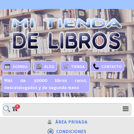
AGENDA
BLOG
TIENDA
CONTACTO
Más de 50000 libros raros,
descatalogados y de segunda mano
0
ÁREA PRIVADA
CONDICIONES