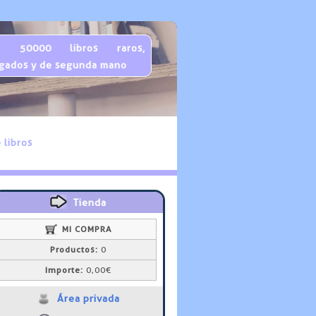
 50000 libros raros,
gados y de segunda mano
 libros
Tienda
MI COMPRA
Productos:
0
Importe:
0,00€
Área privada