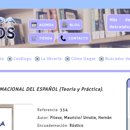
Más de
AGENDA
BLOG
descatalo
TIENDA
CONTACTO
cio
Catálogo
La librería
Cómo llegar
Buscador de
CIONAL DEL ESPAÑOL (Teoría y Práctica).
Referencia:
354
Autor:
Pileux, Mauricio/ Urrutia, Hernán
Encuadernación:
Rústico