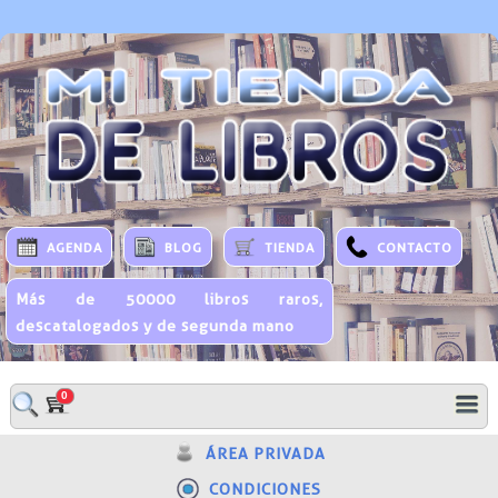
AGENDA
BLOG
TIENDA
CONTACTO
Más de 50000 libros raros,
descatalogados y de segunda mano
0
ÁREA PRIVADA
CONDICIONES