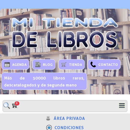
AGENDA
BLOG
TIENDA
CONTACTO
Más de 50000 libros raros,
descatalogados y de segunda mano
0
ÁREA PRIVADA
CONDICIONES