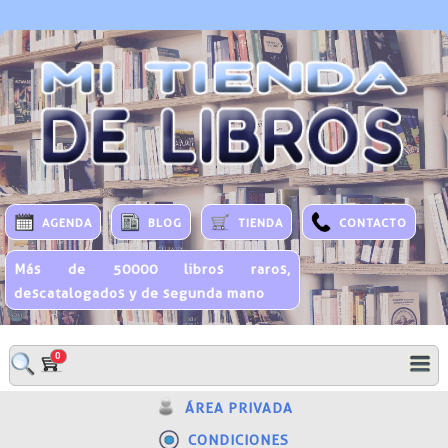
AGENDA
BLOG
TIENDA
CONTACTO
Más de 50000 libros raros,
descatalogados y de segunda mano
0
ÁREA PRIVADA
CONDICIONES