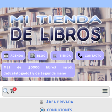
AGENDA
BLOG
TIENDA
CONTACTO
Más de 50000 libros raros,
descatalogados y de segunda mano
0
ÁREA PRIVADA
CONDICIONES