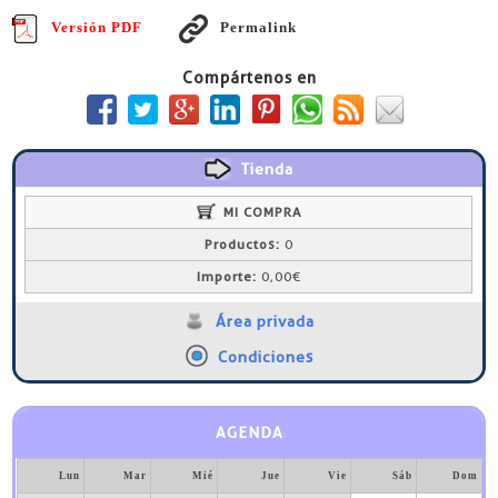
Versión PDF
Permalink
Compártenos en
Tienda
MI COMPRA
Productos:
0
Importe:
0,00€
Área privada
Condiciones
AGENDA
Lun
Mar
Mié
Jue
Vie
Sáb
Dom