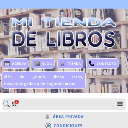
AGENDA
BLOG
TIENDA
CONTACTO
Más de 50000 libros raros,
descatalogados y de segunda mano
0
ÁREA PRIVADA
CONDICIONES