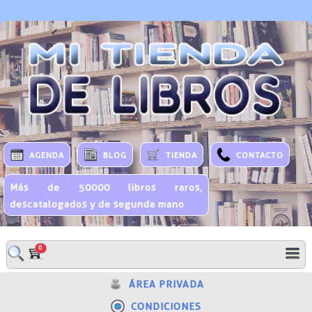
AGENDA
BLOG
TIENDA
CONTACTO
Más de 50000 libros raros,
descatalogados y de segunda mano
0
ÁREA PRIVADA
CONDICIONES