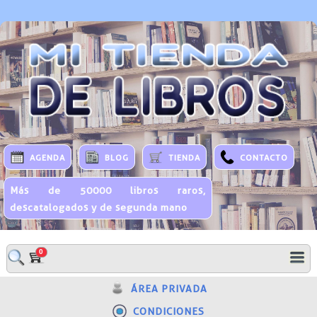
AGENDA
BLOG
TIENDA
CONTACTO
Más de 50000 libros raros,
descatalogados y de segunda mano
0
ÁREA PRIVADA
CONDICIONES