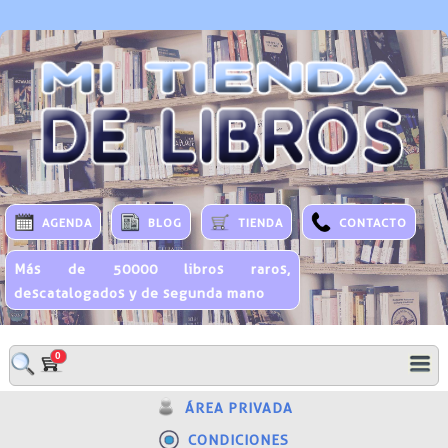
AGENDA
BLOG
TIENDA
CONTACTO
Más de 50000 libros raros,
descatalogados y de segunda mano
0
ÁREA PRIVADA
CONDICIONES