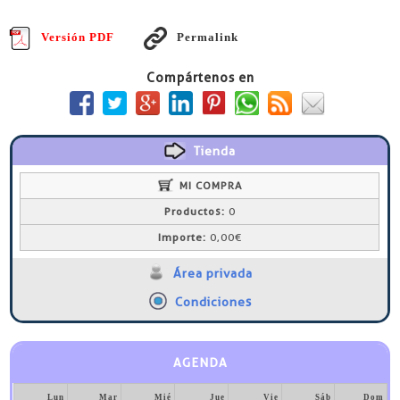
Versión PDF
Permalink
Compártenos en
Tienda
MI COMPRA
Productos:
0
Importe:
0,00€
Área privada
Condiciones
AGENDA
Lun
Mar
Mié
Jue
Vie
Sáb
Dom