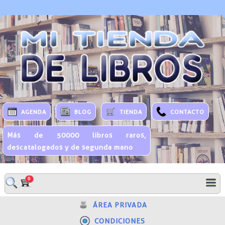
AGENDA
BLOG
TIENDA
CONTACTO
Más de 50000 libros raros,
descatalogados y de segunda mano
0
ÁREA PRIVADA
CONDICIONES