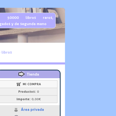
 50000 libros raros,
gados y de segunda mano
 libros
Tienda
MI COMPRA
Productos:
0
Importe:
0,00€
Área privada