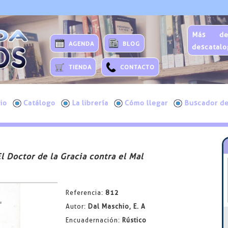
Más de
AGENDA
BLOG
descatalo
TIENDA
CONTACTO
cio
Catálogo
La librería
Cómo llegar
Buscador de
l Doctor de la Gracia contra el Mal
Referencia:
812
Autor:
Dal Maschio, E. A
Encuadernación:
Rústico