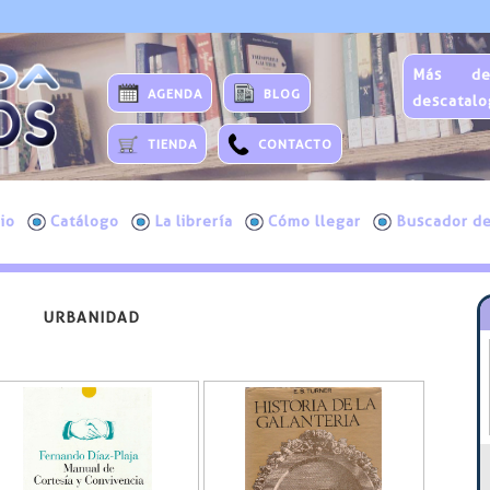
Más de
AGENDA
BLOG
descatalo
TIENDA
CONTACTO
cio
Catálogo
La librería
Cómo llegar
Buscador de
URBANIDAD