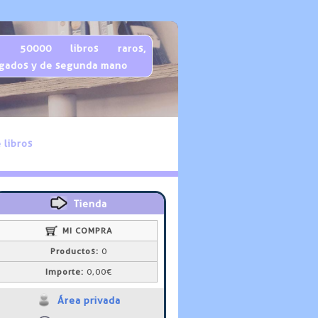
 50000 libros raros,
gados y de segunda mano
 libros
Tienda
MI COMPRA
Productos:
0
Importe:
0,00€
Área privada