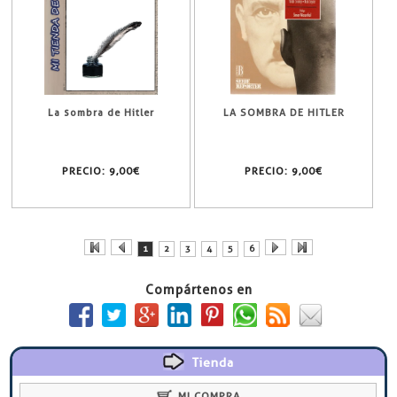
La sombra de Hitler
LA SOMBRA DE HITLER
PRECIO:
9,00€
PRECIO:
9,00€
1
2
3
4
5
6
Compártenos en
Tienda
MI COMPRA