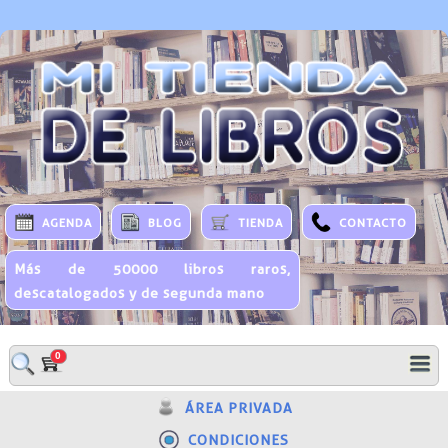
AGENDA
BLOG
TIENDA
CONTACTO
Más de 50000 libros raros,
descatalogados y de segunda mano
0
ÁREA PRIVADA
CONDICIONES