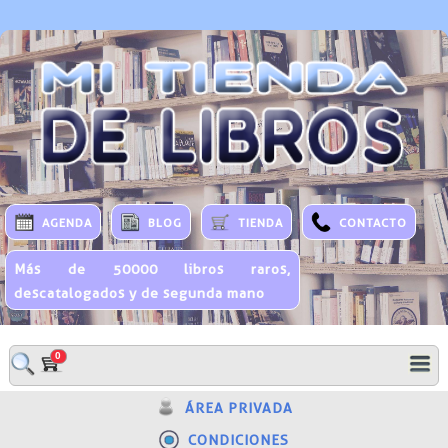
AGENDA
BLOG
TIENDA
CONTACTO
Más de 50000 libros raros,
descatalogados y de segunda mano
0
ÁREA PRIVADA
CONDICIONES