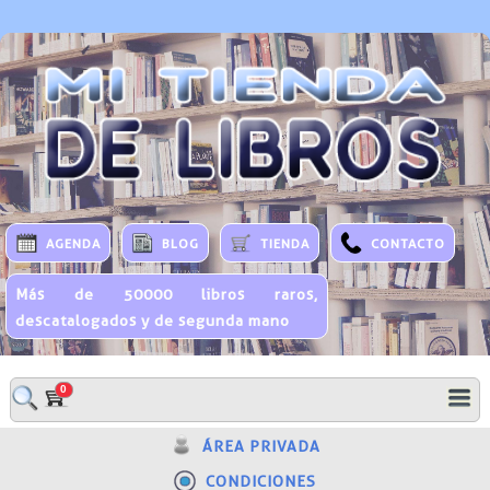
AGENDA
BLOG
TIENDA
CONTACTO
Más de 50000 libros raros,
descatalogados y de segunda mano
0
ÁREA PRIVADA
CONDICIONES