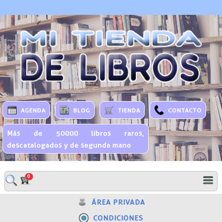
AGENDA
BLOG
TIENDA
CONTACTO
Más de 50000 libros raros,
descatalogados y de segunda mano
0
ÁREA PRIVADA
CONDICIONES