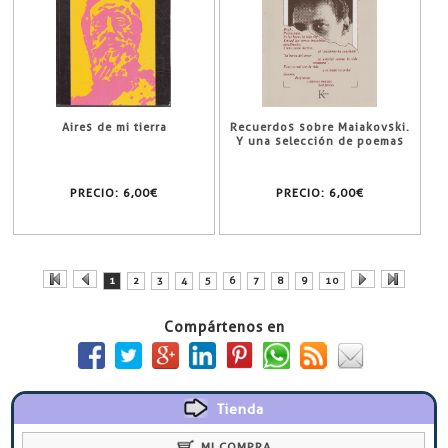
Aires de mi tierra
Recuerdos sobre Maiakovski.
Y una selección de poemas
PRECIO:
6,00€
PRECIO:
6,00€
1
2
3
4
5
6
7
8
9
10
Compártenos en
Tienda
MI COMPRA